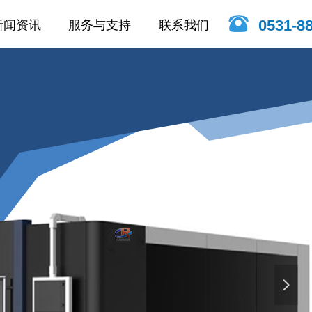
뀰
0531-8
新闻资讯
服务与支持
联系我们
新闻资讯
服务与支持
联系我们
넲