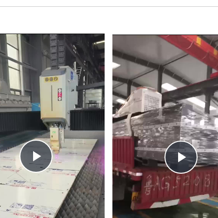
Play
Pla
Video
Vid