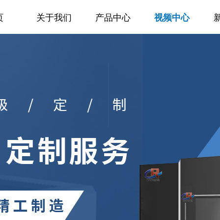
页
关于我们
产品中心
视频中心
页
关于我们
产品中心
视频中心