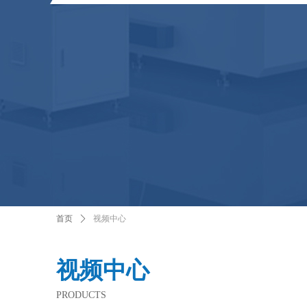
首页
ꄲ
视频中心
视频中心
PRODUCTS