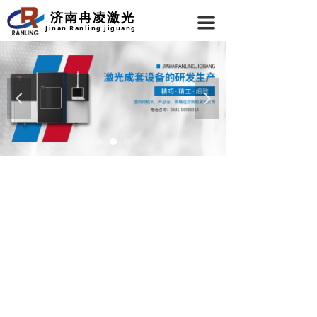
济南冉凌激光
끀
Jinan Ranling jiguang
넳
넲