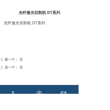
光纤激光切割机 DT系列
光纤激光切割机 DT系列
前一个：
无
ꄴ
后一个：
无
ꄲ
400-897-6696
山东省济南市先行
1178616410@qq.
区太平街道永盛街
com
0531-88986918
南200米厂房